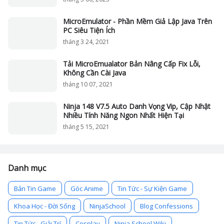
MicroEmulator - Phần Mềm Giả Lập Java Trên
PC Siêu Tiện Ích
tháng 3 24, 2021
Tải MicroEmualator Bản Nâng Cấp Fix Lỗi,
Không Cần Cài Java
tháng 10 07, 2021
Ninja 148 V7.5 Auto Danh Vọng Vip, Cập Nhật
Nhiều Tính Năng Ngon Nhất Hiện Tại
tháng 5 15, 2021
Danh mục
Bản Tin Game
Góc Anime
Tin Tức - Sự Kiện Game
Khoa Học - Đời Sống
NinjaSchool
Blog Confessions
Tin Tức - Giải Trí
Cosplay
Ninja School Wiki