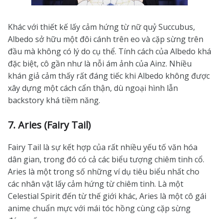
Khác với thiết kế lấy cảm hứng từ nữ quỷ Succubus,
Albedo sở hữu một đôi cánh trên eo và cặp sừng trên
đầu mà không có lý do cụ thể. Tính cách của Albedo khá
đặc biệt, cô gần như là nỗi ám ảnh của Ainz. Nhiều
khán giả cảm thấy rất đáng tiếc khi Albedo không được
xây dựng một cách cẩn thận, dù ngoại hình lẫn
backstory khá tiềm năng.
7. Aries (Fairy Tail)
Fairy Tail là sự kết hợp của rất nhiều yếu tố văn hóa
dân gian, trong đó có cả các biểu tượng chiêm tinh cổ.
Aries là một trong số những ví dụ tiêu biểu nhất cho
các nhân vật lấy cảm hứng từ chiêm tinh. Là một
Celestial Spirit đến từ thế giới khác, Aries là một cô gái
anime chuẩn mực với mái tóc hồng cùng cặp sừng