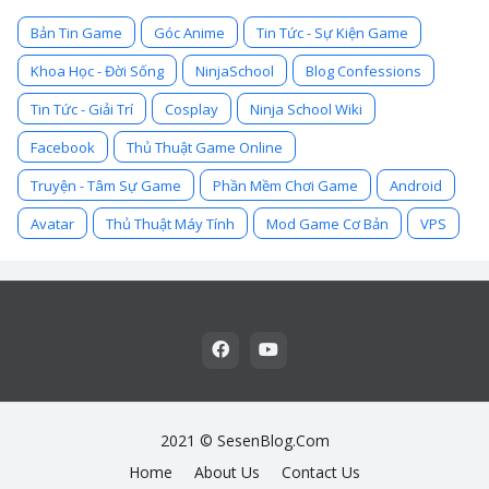
Bản Tin Game
Góc Anime
Tin Tức - Sự Kiện Game
Khoa Học - Đời Sống
NinjaSchool
Blog Confessions
Tin Tức - Giải Trí
Cosplay
Ninja School Wiki
Facebook
Thủ Thuật Game Online
Truyện - Tâm Sự Game
Phần Mềm Chơi Game
Android
Avatar
Thủ Thuật Máy Tính
Mod Game Cơ Bản
VPS
2021 ©
SesenBlog.Com
Home
About Us
Contact Us