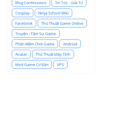
Blog Confessions
Tin Tức - Giải Trí
Cosplay
Ninja School Wiki
Facebook
Thủ Thuật Game Online
Truyện - Tâm Sự Game
Phần Mềm Chơi Game
Android
Avatar
Thủ Thuật Máy Tính
Mod Game Cơ Bản
VPS