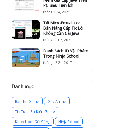
Mềm Giả Lập Java Trên
PC Siêu Tiện Ích
tháng 3 24, 2021
Tải MicroEmualator
Bản Nâng Cấp Fix Lỗi,
Không Cần Cài Java
tháng 10 07, 2021
Danh Sách ID Vật Phẩm
Trong Ninja School
tháng 12 21, 2017
Danh mục
Bản Tin Game
Góc Anime
Tin Tức - Sự Kiện Game
Khoa Học - Đời Sống
NinjaSchool