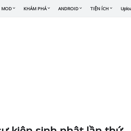
N MOD
KHÁM PHÁ
ANDROID
TIỆN ÍCH
Uplo
sự kiện sinh nhật lần thứ