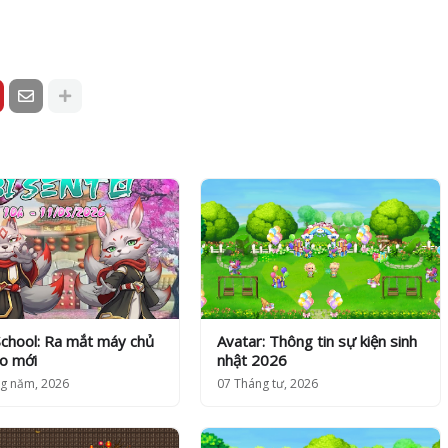
School: Ra mắt máy chủ
Avatar: Thông tin sự kiện sinh
to mới
nhật 2026
g năm, 2026
07 Tháng tư, 2026