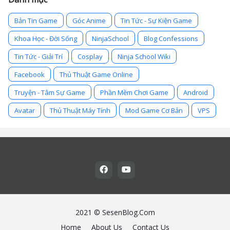
Bản Tin Game
Góc Anime
Tin Tức - Sự Kiện Game
Khoa Học - Đời Sống
NinjaSchool
Blog Confessions
Tin Tức - Giải Trí
Cosplay
Ninja School Wiki
Facebook
Thủ Thuật Game Online
Truyện - Tâm Sự Game
Phần Mềm Chơi Game
Android
Avatar
Thủ Thuật Máy Tính
Mod Game Cơ Bản
VPS
2021 ©
SesenBlog.Com
Home
About Us
Contact Us