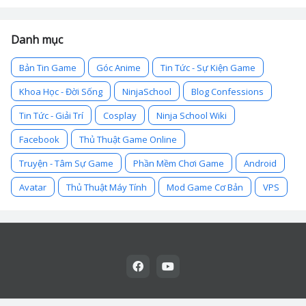
Danh mục
Bản Tin Game
Góc Anime
Tin Tức - Sự Kiện Game
Khoa Học - Đời Sống
NinjaSchool
Blog Confessions
Tin Tức - Giải Trí
Cosplay
Ninja School Wiki
Facebook
Thủ Thuật Game Online
Truyện - Tâm Sự Game
Phần Mềm Chơi Game
Android
Avatar
Thủ Thuật Máy Tính
Mod Game Cơ Bản
VPS