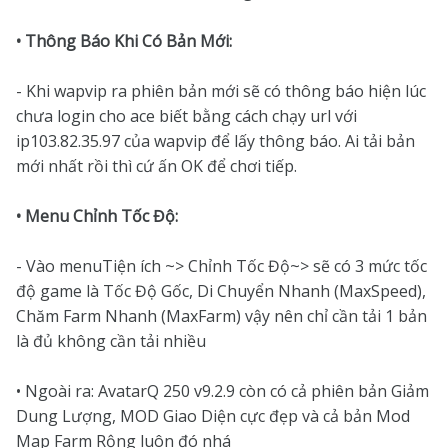
• Thông Báo Khi Có Bản Mới:
- Khi wapvip ra phiên bản mới sẽ có thông báo hiện lúc
chưa login cho ace biết bằng cách chạy url với
ip103.82.35.97 của wapvip để lấy thông báo. Ai tải bản
mới nhất rồi thì cứ ấn OK để chơi tiếp.
• Menu Chỉnh Tốc Độ:
- Vào menuTiện ích ~> Chỉnh Tốc Độ~> sẽ có 3 mức tốc
độ game là Tốc Độ Gốc, Di Chuyển Nhanh (MaxSpeed),
Chăm Farm Nhanh (MaxFarm) vậy nên chỉ cần tải 1 bản
là đủ không cần tải nhiều
• Ngoài ra: AvatarQ 250 v9.2.9 còn có cả phiên bản Giảm
Dung Lượng, MOD Giao Diện cực đẹp và cả bản Mod
Map Farm Rộng luôn đó nhá