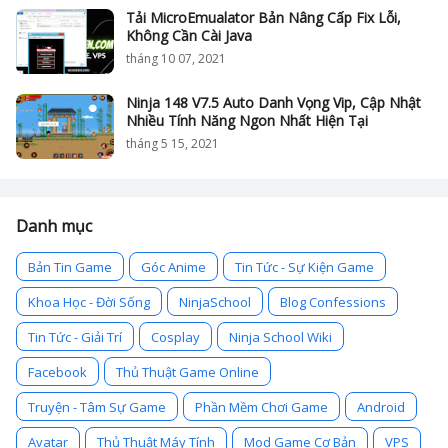
Tải MicroEmualator Bản Nâng Cấp Fix Lỗi,
Không Cần Cài Java
tháng 10 07, 2021
Ninja 148 V7.5 Auto Danh Vọng Vip, Cập Nhật
Nhiều Tính Năng Ngon Nhất Hiện Tại
tháng 5 15, 2021
Danh mục
Bản Tin Game
Góc Anime
Tin Tức - Sự Kiện Game
Khoa Học - Đời Sống
NinjaSchool
Blog Confessions
Tin Tức - Giải Trí
Cosplay
Ninja School Wiki
Facebook
Thủ Thuật Game Online
Truyện - Tâm Sự Game
Phần Mềm Chơi Game
Android
Avatar
Thủ Thuật Máy Tính
Mod Game Cơ Bản
VPS